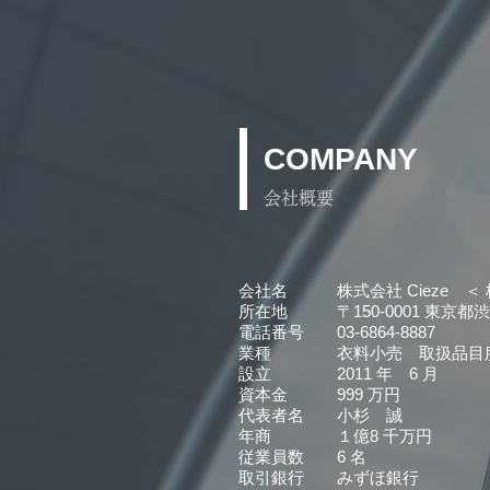
COMPANY
会社概要
会社名 株式会社 Cieze ＜ 
所在地 〒150-0001 東京都渋谷区
電話番号 03-6864-8887
業種 衣料小売 取扱品目服
設立 2011 年 6 月
資本金 999 万円
代表者名 小杉 誠
年商 １億8 千万円
従業員数 6 名
取引銀行 みずほ銀行